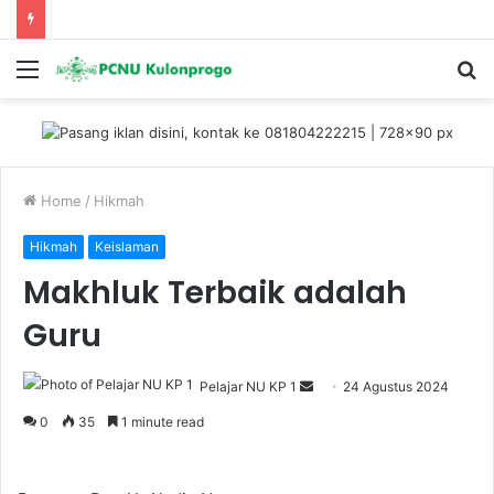
Menu
S
fo
Home
/
Hikmah
Hikmah
Keislaman
Makhluk Terbaik adalah
Guru
Pelajar NU KP 1
S
24 Agustus 2024
e
0
35
1 minute read
n
d
a