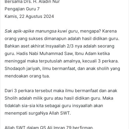
Bersama Drs. H. Aladin Nur
n
Pengajian Guru 7
e
Kamis, 22 Agustus 2024
m
a
Sak apik-apike manungsa kuwi guru
, mengapa? Karena
i
orang yang sukses dimanapun adalah hasil didikan guru.
l
Bahkan aset akhirat Insyaallah 2/3 nya adalah seorang
guru. Hadis Nabi Muhammad Saw, Ibnu Adam ketika
meninggal maka terputuslah amalnya, kecuali 3 perkara.
Shodaqoh jariyah, ilmu bermanfaat, dan anak sholih yang
mendoakan orang tua.
Dari 3 perkara tersebut maka ilmu bermanfaat dan anak
Sholih adalah milik guru atau hasil didikan guru. Maka
tidaklah sia-sia kita sebagai guru insyaallah akan
menempati surgaNya Allah SWT.
Allah SWT dalam QS Ali Imran 79 berfirman,