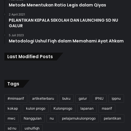
Metode Menentukan Ratio Legis dalam Qiyas
2 April 2021
PELANTIKAN KEPALA SEKOLAH DAN LAUNCHING SD NU
GALUR
5 Juli 2023
Metodologi Ushul Fiqh dalam Memahami Ayat Ahkam
Last Modified Posts
Tags
#mimaarif
artikelterbaru
buku
galur
IPNU
ippnu
kokap
kulon progo
Kulonprogo
lapanan
maarif
mwc
Nanggulan
nu
pelajarnukulonprogo
pelantikan
sd nu
ushulfiqh