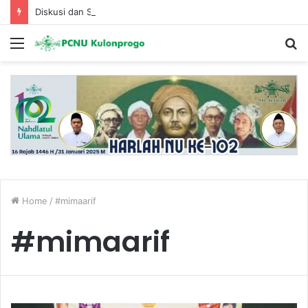
Diskusi dan Sambang Kemenhut Ke PC Fatayat NU KP
Menu
S
fo
Home
/
#mimaarif
#mimaarif