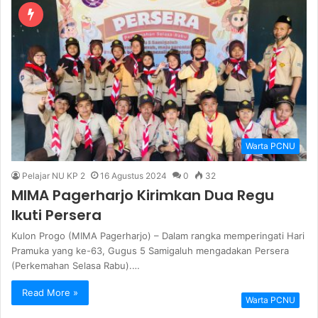
Warta PCNU
Pelajar NU KP 2
16 Agustus 2024
0
32
MIMA Pagerharjo Kirimkan Dua Regu
Ikuti Persera
Kulon Progo (MIMA Pagerharjo) – Dalam rangka memperingati Hari
Pramuka yang ke-63, Gugus 5 Samigaluh mengadakan Persera
(Perkemahan Selasa Rabu).…
Read More »
Warta PCNU