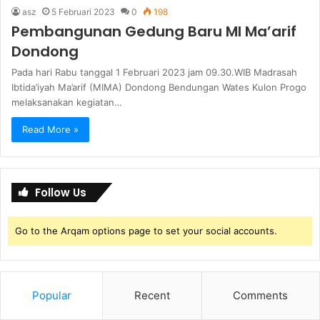
asz
5 Februari 2023
0
198
Pembangunan Gedung Baru MI Ma’arif
Dondong
Pada hari Rabu tanggal 1 Februari 2023 jam 09.30.WIB Madrasah
Ibtida’iyah Ma’arif (MIMA) Dondong Bendungan Wates Kulon Progo
melaksanakan kegiatan…
Read More »
Follow Us
Go to the Arqam options page to set your social accounts.
Popular
Recent
Comments