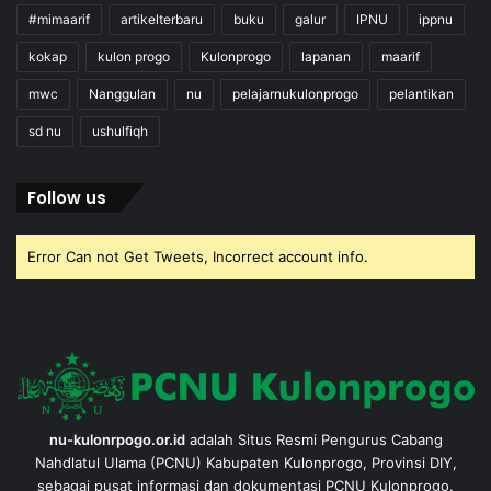
#mimaarif
artikelterbaru
buku
galur
IPNU
ippnu
kokap
kulon progo
Kulonprogo
lapanan
maarif
mwc
Nanggulan
nu
pelajarnukulonprogo
pelantikan
sd nu
ushulfiqh
Follow us
Error Can not Get Tweets, Incorrect account info.
nu-kulonrpogo.or.id
adalah Situs Resmi Pengurus Cabang
Nahdlatul Ulama (PCNU) Kabupaten Kulonprogo, Provinsi DIY,
sebagai pusat informasi dan dokumentasi PCNU Kulonprogo.