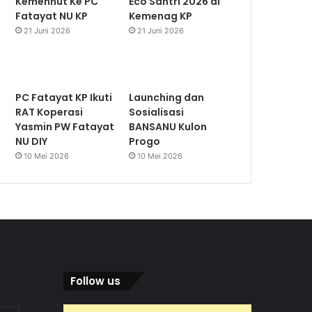
Kemenhut Ke PC
Eco Santri 2026 di
Fatayat NU KP
Kemenag KP
21 Juni 2026
21 Juni 2026
PC Fatayat KP Ikuti
Launching dan
RAT Koperasi
Sosialisasi
Yasmin PW Fatayat
BANSANU Kulon
NU DIY
Progo
10 Mei 2026
10 Mei 2026
Follow us