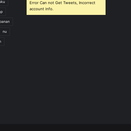
uku
Error Can not Get Tweets, Incorrect
account info.
ap
apanan
nu
n