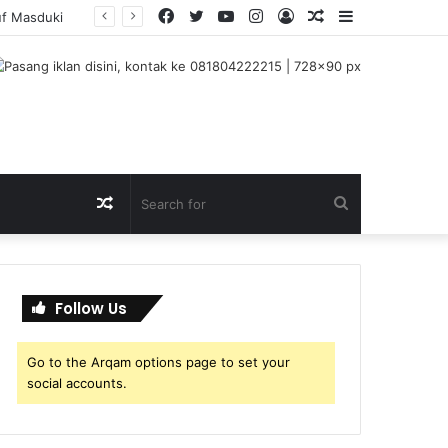
Facebook
Twitter
YouTube
Instagram
Log
Random
Sidebar
uf Masduki
In
Article
Random
Search
Article
for
Follow Us
Go to the Arqam options page to set your
social accounts.