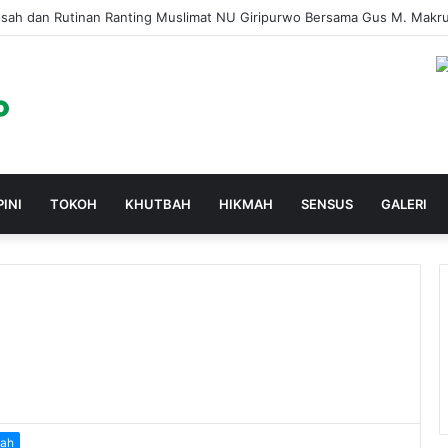
osah dan Rutinan Ranting Muslimat NU Giripurwo Bersama Gus M. Makr
PINI
TOKOH
KHUTBAH
HIKMAH
SENSUS
GALERI
ah