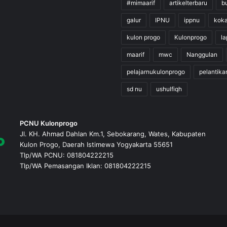
#mimaarif
artikelterbaru
b
galur
IPNU
ippnu
kok
kulon progo
Kulonprogo
l
maarif
mwc
Nanggulan
pelajarnukulonprogo
pelantika
sd nu
ushulfiqh
PCNU Kulonprogo
Jl. KH. Ahmad Dahlan Km.1, Sebokarang, Wates, Kabupaten
Kulon Progo, Daerah Istimewa Yogyakarta 55651
Tlp/WA PCNU: 081804222215
Tlp/WA Pemasangan Iklan: 081804222215