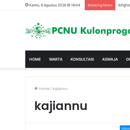
Istigh
Kamis, 6 Agustus 2026 @ 18:04
Breaking News
HOME
WARTA
KONSULTASI
ASWAJA
O
Home
/
kajiannu
kajiannu
Hikm