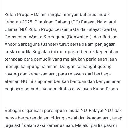
e
n
Kulon Progo – Dalam rangka menyambut arus mudik
d
Lebaran 2025, Pimpinan Cabang (PC) Fatayat Nahdlatul
a
Ulama (NU) Kulon Progo bersama Garda Fatayat (Garfa),
n
e
Detasemen Wanita Serbaguna (Denwatser), dan Barisan
m
Ansor Serbaguna (Banser) turut serta dalam penjagaan
a
posko mudik. Kegiatan ini merupakan bentuk kepedulian
i
terhadap para pemudik yang melakukan perjalanan jauh
l
menuju kampung halaman. Dengan semangat gotong
royong dan kebersamaan, para relawan dari berbagai
elemen NU ini siap memberikan bantuan dan kenyamanan
bagi para pemudik yang melintas di wilayah Kulon Progo.
Sebagai organisasi perempuan muda NU, Fatayat NU tidak
hanya berperan dalam bidang sosial dan keagamaan, tetapi
juga aktif dalam aksi kemanusiaan. Melalui partisipasi di