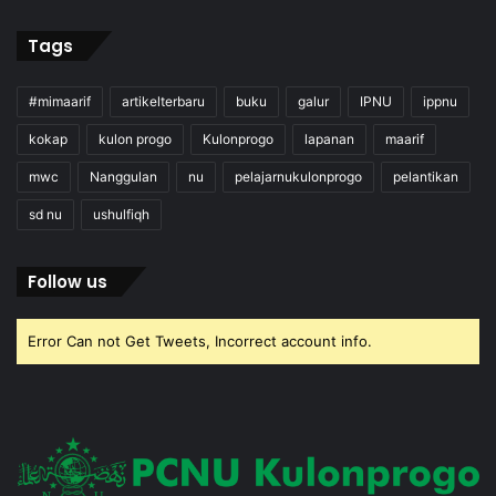
Tags
#mimaarif
artikelterbaru
buku
galur
IPNU
ippnu
kokap
kulon progo
Kulonprogo
lapanan
maarif
mwc
Nanggulan
nu
pelajarnukulonprogo
pelantikan
sd nu
ushulfiqh
Follow us
Error Can not Get Tweets, Incorrect account info.