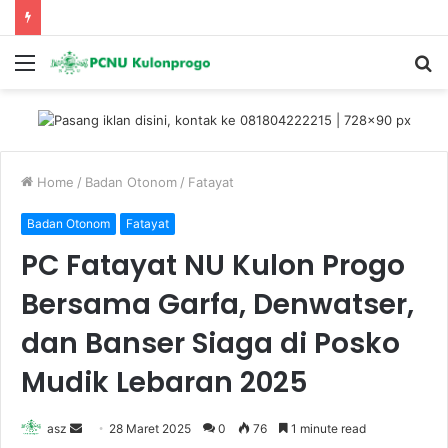
Menu
S
fo
Home
/
Badan Otonom
/
Fatayat
Badan Otonom
Fatayat
PC Fatayat NU Kulon Progo
Bersama Garfa, Denwatser,
dan Banser Siaga di Posko
Mudik Lebaran 2025
asz
S
28 Maret 2025
0
76
1 minute read