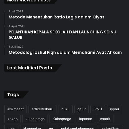
1 Juli 2023
Metode Menentukan Ratio Legis dalam Qiyas
2 April 2021
PELANTIKAN KEPALA SEKOLAH DAN LAUNCHING SD NU
GALUR
5 Juli 2023
Metodologi Ushul Fiqh dalam Memahami Ayat Ahkam
Last Modified Posts
Tags
#mimaarif
artikelterbaru
buku
galur
IPNU
ippnu
kokap
kulon progo
Kulonprogo
lapanan
maarif
mwc
Nanggulan
nu
pelajarnukulonprogo
pelantikan