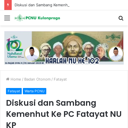
Diskusi dan Sambang Kemenhut Ke PC Fatayat NU KP
Menu
S
fo
Home
/
Badan Otonom
/
Fatayat
Fatayat
Warta PCNU
Diskusi dan Sambang
Kemenhut Ke PC Fatayat NU
KP