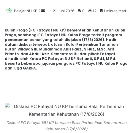
Pelajar NU KP 2
S
21 Juni 2026
0
12
1 minute read
e
n
Kulon Progo (PC Fatayat NU KP) Kementerian Kehutanan Kulon
d
Progo, sambangi PC Fatayat NU Kulon Progo terkait program
penanaman pohon yang telah diajukan (17/6/2026). Hadir
a
dalam diskusi tersebut, utusan Balai Perbenihan Tanaman
n
Hutan Wilayah III, Muhammad Anis Fauzi, S.Hut., M.Sc. Arif
Prianto, dan Abdul Aziz. Sementara itu dari pihak Fatayat
e
dihadiri oleh Ketua PC Fatayat NU KP Nofianti, S.Pd.I, M.Pd.
m
beserta beberapa jajaran pengurus PC Fatayat NU Kulon Progo
dan juga GARFA.
a
i
l
Diskusi PC Fatayat NU KP bersama Balai Perbenihan Kementerian
Kehutanan (17/6/2026)