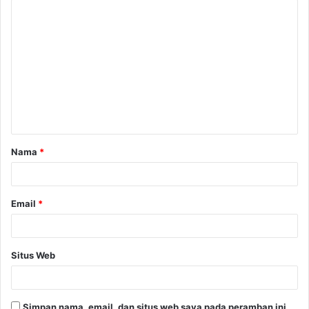
Nama
*
Email
*
Situs Web
Simpan nama, email, dan situs web saya pada peramban ini