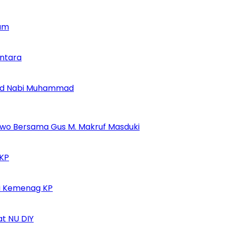
kam
antara
lid Nabi Muhammad
urwo Bersama Gus M. Makruf Masduki
 KP
di Kemenag KP
at NU DIY