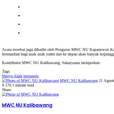
Acara tersebut juga dihadiri oleh Pengurus MWC NU Kapanewon Kali
bermanfaat bagi anak anak yatim dan ke depan akan banyak terpangg
Kontributor MWC NU Kalibawang, Sukaryanta melaporkan
Tags
Masya Allah
menangis
Send
MWC NU Kalibawang
21 Agust
an
0
170
1 minute read
Facebook
Twitter
LinkedIn
Tumblr
Pinterest
email
Share
Facebook
Twitter
LinkedIn
Tumblr
Pinterest
Share
Print
via
Email
MWC NU Kalibawang