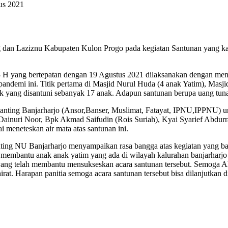
us 2021
n Laziznu Kabupaten Kulon Progo pada kegiatan Santunan yang kali
yang bertepatan dengan 19 Agustus 2021 dilaksanakan dengan mendatan
ndemi ini. Titik pertama di Masjid Nurul Huda (4 anak Yatim), Masj
k yang disantuni sebanyak 17 anak. Adapun santunan berupa uang tunai
nting Banjarharjo (Ansor,Banser, Muslimat, Fatayat, IPNU,IPPNU) un
ainuri Noor, Bpk Akmad Saifudin (Rois Suriah), Kyai Syarief Abdu
ai meneteskan air mata atas santunan ini.
ing NU Banjarharjo menyampaikan rasa bangga atas kegiatan yang baru 
 membantu anak anak yatim yang ada di wilayah kalurahan banjarharjo d
yang telah membantu mensukseskan acara santunan tersebut. Semoga A
rat. Harapan panitia semoga acara santunan tersebut bisa dilanjutkan d