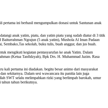
 pertama ini berhasil mengumpulkan donasi untuk Santunan anak
gi anak yatim, piatu, dan yatim piatu yang sudah diatur di 3 titik
id Baiturrahman Ngrajun (5 anak yatim), Mushola Al Iman Padaan
, Sembako,Tas sekolah, buku tulis, buah anggur, dan jus buah.
tuk mengikuti kegiatan pentasyarufan ke anak Yatim. Dalam
rrahman (Ketua Tanfidzyah), Bpk Drs. H. Muhammad Jazim. Rasa
kali pertama ini diadakan. begitu besar animo dari masyarakat
an sekitarnya. Dalam sesi wawancara itu panitia lain juga
llah SWT selalu melimpahkan rizki yang berlimpah barokah, umur
i tahun tahun berikutnya.