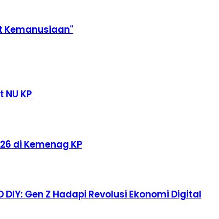
t Kemanusiaan"
t NU KP
026 di Kemenag KP
 DIY: Gen Z Hadapi Revolusi Ekonomi Digital