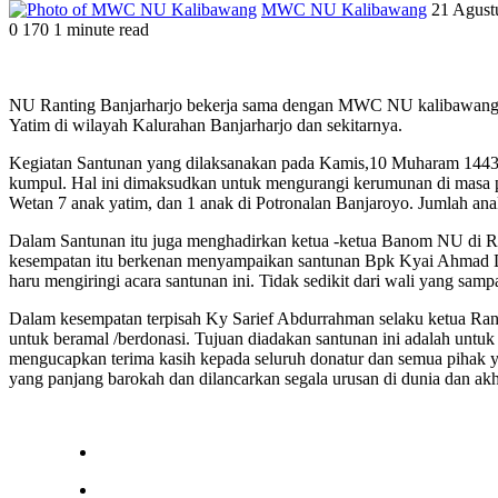
Send
MWC NU Kalibawang
21 Agust
an
0
170
1 minute read
Facebook
Twitter
LinkedIn
Tumblr
Pinterest
email
NU Ranting Banjarharjo bekerja sama dengan MWC NU kalibawang da
Yatim di wilayah Kalurahan Banjarharjo dan sekitarnya.
Kegiatan Santunan yang dilaksanakan pada Kamis,10 Muharam 1443 H 
kumpul. Hal ini dimaksudkan untuk mengurangi kerumunan di masa pa
Wetan 7 anak yatim, dan 1 anak di Potronalan Banjaroyo. Jumlah ana
Dalam Santunan itu juga menghadirkan ketua -ketua Banom NU di Ra
kesempatan itu berkenan menyampaikan santunan Bpk Kyai Ahmad D
haru mengiringi acara santunan ini. Tidak sedikit dari wali yang samp
Dalam kesempatan terpisah Ky Sarief Abdurrahman selaku ketua Rant
untuk beramal /berdonasi. Tujuan diadakan santunan ini adalah untuk
mengucapkan terima kasih kepada seluruh donatur dan semua pihak 
yang panjang barokah dan dilancarkan segala urusan di dunia dan akhi