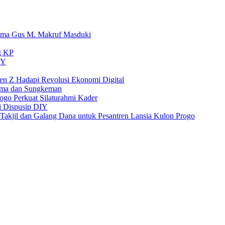
sama Gus M. Makruf Masduki
g KP
IY
 Z Hadapi Revolusi Ekonomi Digital
ama dan Sungkeman
ogo Perkuat Silaturahmi Kader
si Dispusip DIY
Takjil dan Galang Dana untuk Pesantren Lansia Kulon Progo