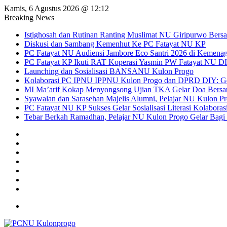
Kamis, 6 Agustus 2026 @ 12:12
Breaking News
Istighosah dan Rutinan Ranting Muslimat NU Giripurwo Ber
Diskusi dan Sambang Kemenhut Ke PC Fatayat NU KP
PC Fatayat NU Audiensi Jambore Eco Santri 2026 di Kemena
PC Fatayat KP Ikuti RAT Koperasi Yasmin PW Fatayat NU D
Launching dan Sosialisasi BANSANU Kulon Progo
Kolaborasi PC IPNU IPPNU Kulon Progo dan DPRD DIY: Gen
MI Ma’arif Kokap Menyongsong Ujian TKA Gelar Doa Bers
Syawalan dan Sarasehan Majelis Alumni, Pelajar NU Kulon Pr
PC Fatayat NU KP Sukses Gelar Sosialisasi Literasi Kolabora
Tebar Berkah Ramadhan, Pelajar NU Kulon Progo Gelar Bagi 
Sidebar
Random
Article
Log
In
Instagram
YouTube
Twitter
Facebook
Menu