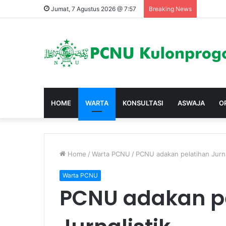
Jumat, 7 Agustus 2026 @ 7:57
Breaking News
HOME
WARTA
KONSULTASI
ASWAJA
O
Home
/
Warta PCNU
/
PCNU adakan pelatihan Jurna
Warta PCNU
PCNU adakan p