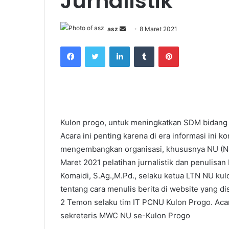
Jurnalistik
Send
asz
8 Maret 2021
an
Facebook
Twitter
LinkedIn
Tumblr
Pinterest
email
Kulon progo, untuk meningkatkan SDM bidang i
Acara ini penting karena di era informasi ini k
mengembangkan organisasi, khususnya NU (Na
Maret 2021 pelatihan jurnalistik dan penulisa
Komaidi, S.Ag.,M.Pd., selaku ketua LTN NU kul
tentang cara menulis berita di website yang 
2 Temon selaku tim IT PCNU Kulon Progo. Acar
sekreteris MWC NU se-Kulon Progo