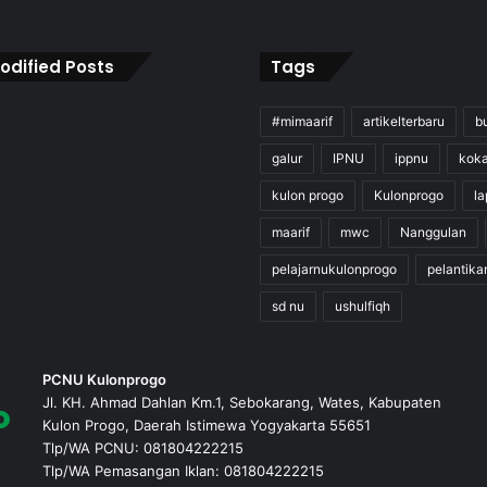
odified Posts
Tags
#mimaarif
artikelterbaru
b
galur
IPNU
ippnu
kok
kulon progo
Kulonprogo
l
maarif
mwc
Nanggulan
pelajarnukulonprogo
pelantika
sd nu
ushulfiqh
PCNU Kulonprogo
Jl. KH. Ahmad Dahlan Km.1, Sebokarang, Wates, Kabupaten
Kulon Progo, Daerah Istimewa Yogyakarta 55651
Tlp/WA PCNU: 081804222215
Tlp/WA Pemasangan Iklan: 081804222215