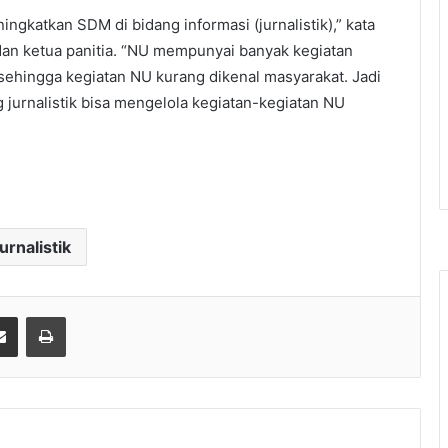
ngkatkan SDM di bidang informasi (jurnalistik),” kata
dan ketua panitia. “NU mempunyai banyak kegiatan
 sehingga kegiatan NU kurang dikenal masyarakat. Jadi
 jurnalistik bisa mengelola kegiatan-kegiatan NU
jurnalistik
erest
Share via Email
Print