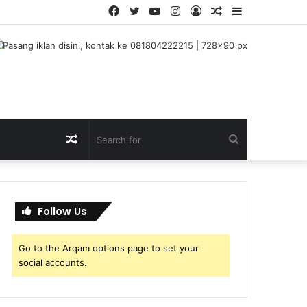
Facebook
Twitter
YouTube
Instagram
Log
Random
Sidebar
In
Article
Random
Search
Article
for
Follow Us
Go to the Arqam options page to set your
social accounts.