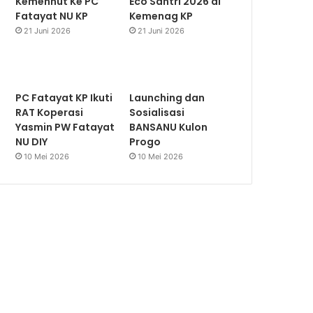
Kemenhut Ke PC
Eco Santri 2026 di
Fatayat NU KP
Kemenag KP
21 Juni 2026
21 Juni 2026
PC Fatayat KP Ikuti
Launching dan
RAT Koperasi
Sosialisasi
Yasmin PW Fatayat
BANSANU Kulon
NU DIY
Progo
10 Mei 2026
10 Mei 2026