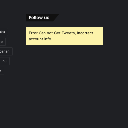
Follow us
uku
Error Can not Get Tweets, Incorrect
account info.
ap
apanan
nu
n