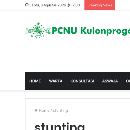
Sabtu, 8 Agustus 2026 @ 12:03
Breaking News
HOME
WARTA
KONSULTASI
ASWAJA
O
Home
/
stunting
stunting