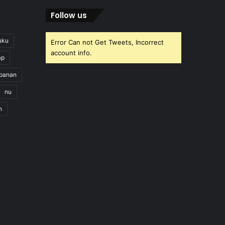
Follow us
uku
Error Can not Get Tweets, Incorrect
account info.
ap
apanan
nu
n