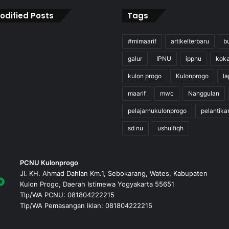
odified Posts
Tags
#mimaarif
artikelterbaru
b
galur
IPNU
ippnu
kok
kulon progo
Kulonprogo
l
maarif
mwc
Nanggulan
pelajarnukulonprogo
pelantika
sd nu
ushulfiqh
PCNU Kulonprogo
Jl. KH. Ahmad Dahlan Km.1, Sebokarang, Wates, Kabupaten
Kulon Progo, Daerah Istimewa Yogyakarta 55651
Tlp/WA PCNU: 081804222215
Tlp/WA Pemasangan Iklan: 081804222215