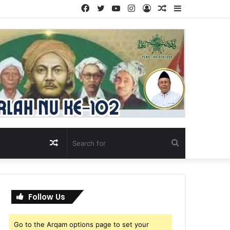
Facebook
Twitter
YouTube
Instagram
Log
Random
Sidebar
In
Article
Random
Search
Article
for
Follow Us
Go to the Arqam options page to set your