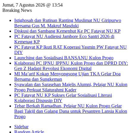
Jumat, 7 Agustus 2026 @ 13:54
Breaking News
Istighosah dan Rutinan Ranting Muslimat NU Giripurwo
Bersama Gus M. Makruf Masduki
Diskusi dan Sambang Kemenhut Ke PC Fatayat NU KP
PC Fatayat NU Audiensi Jambore Eco Santri 2026 di
Kemenag KP
PC Fatayat KP Ikuti RAT Koperasi Yasmin PW Fatayat NU
DIY
Launching dan Sosialisasi BANSANU Kulon Progo
Kolaborasi PC IPNU IPPNU Kulon Progo dan DPRD DIY:
Gen Z Hadapi Revolusi Ekonomi Digital
MI Ma’arif Kokap Menyongsong Ujian TKA Gelar Doa
Bersama dan Sungkeman
Syawalan dan Sarasehan Majelis Alumni, Pelajar NU Kulon
Progo Perkuat Silaturahmi Kader
PC Fatayat NU KP Sukses Gelar Sosialisasi Literasi
Kolaborasi Dispusip DIY
Tebar Berkah Ramadhan, Pelajar NU Kulon Progo Gelar
Bagi Takjil dan Galang Dana untuk Pesantren Lansia Kulon
Progo
Sidebar
Random Article