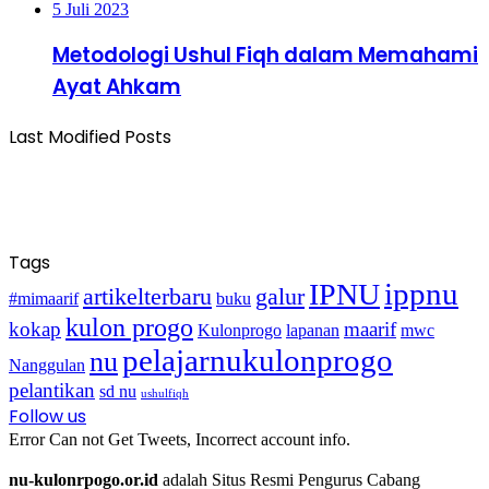
5 Juli 2023
Metodologi Ushul Fiqh dalam Memahami
Ayat Ahkam
Last Modified Posts
Tags
ippnu
IPNU
artikelterbaru
galur
#mimaarif
buku
kulon progo
kokap
maarif
Kulonprogo
lapanan
mwc
pelajarnukulonprogo
nu
Nanggulan
pelantikan
sd nu
ushulfiqh
Follow us
Error Can not Get Tweets, Incorrect account info.
nu-kulonrpogo.or.id
adalah Situs Resmi Pengurus Cabang