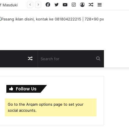
Facebook
Twitter
YouTube
Instagram
Log
Random
Sidebar
uf Masduki
In
Article
Random
Search
Article
for
Follow Us
Go to the Arqam options page to set your
social accounts.