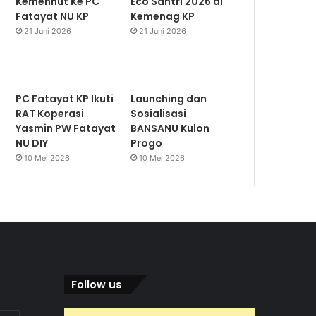
Kemenhut Ke PC
Eco Santri 2026 di
Fatayat NU KP
Kemenag KP
21 Juni 2026
21 Juni 2026
PC Fatayat KP Ikuti
Launching dan
RAT Koperasi
Sosialisasi
Yasmin PW Fatayat
BANSANU Kulon
NU DIY
Progo
10 Mei 2026
10 Mei 2026
Follow us