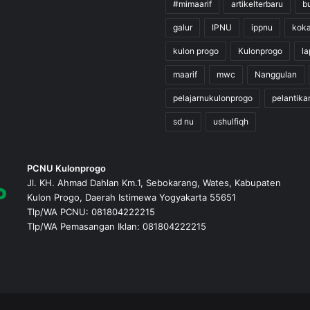
#mimaarif
artikelterbaru
b
galur
IPNU
ippnu
kok
kulon progo
Kulonprogo
l
maarif
mwc
Nanggulan
pelajarnukulonprogo
pelantika
sd nu
ushulfiqh
PCNU Kulonprogo
Jl. KH. Ahmad Dahlan Km.1, Sebokarang, Wates, Kabupaten
Kulon Progo, Daerah Istimewa Yogyakarta 55651
Tlp/WA PCNU: 081804222215
Tlp/WA Pemasangan Iklan: 081804222215