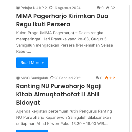
Pelajar NU KP 2
16 Agustus 2024
0
32
MIMA Pagerharjo Kirimkan Dua
Regu Ikuti Persera
Kulon Progo (MIMA Pagerharjo) – Dalam rangka
memperingati Hari Pramuka yang ke-63, Gugus 5
Samigaluh mengadakan Persera (Perkemahan Selasa
Rabu).…
Read More »
MWC Samigaluh
28 Februari 2021
0
112
Ranting NU Purwoharjo Ngaji
Kitab Almuqtathofat Li Ahlil
Bidayat
Agenda kegiatan pertemuan rutin Pengurus Ranting
NU Purwoharjo Kapanewon Samigaluh dilaksanakan
setiap hari Ahad Kliwon Pukul 13.30 – 16.00 WIB.…