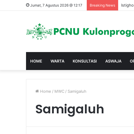
Istigh
Jumat, 7 Agustus 2026 @ 12:17
Breaking News
HOME
WARTA
KONSULTASI
ASWAJA
O
Home
/
MWC
/
Samigaluh
Samigaluh