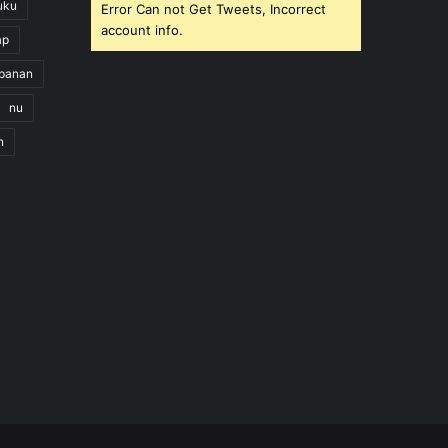
uku
Error Can not Get Tweets, Incorrect
account info.
ap
apanan
nu
n