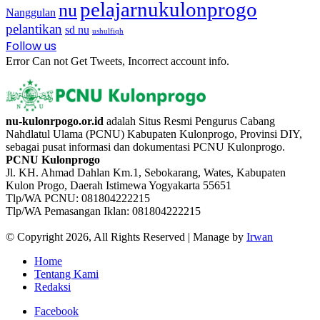
pelajarnukulonprogo
nu
Nanggulan
pelantikan
sd nu
ushulfiqh
Follow us
Error Can not Get Tweets, Incorrect account info.
nu-kulonrpogo.or.id
adalah Situs Resmi Pengurus Cabang
Nahdlatul Ulama (PCNU) Kabupaten Kulonprogo, Provinsi DIY,
sebagai pusat informasi dan dokumentasi PCNU Kulonprogo.
PCNU Kulonprogo
Jl. KH. Ahmad Dahlan Km.1, Sebokarang, Wates, Kabupaten
Kulon Progo, Daerah Istimewa Yogyakarta 55651
Tlp/WA PCNU: 081804222215
Tlp/WA Pemasangan Iklan: 081804222215
© Copyright 2026, All Rights Reserved | Manage by
Irwan
Home
Tentang Kami
Redaksi
Facebook