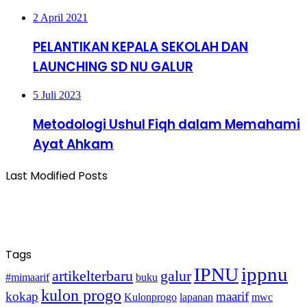
2 April 2021
PELANTIKAN KEPALA SEKOLAH DAN
LAUNCHING SD NU GALUR
5 Juli 2023
Metodologi Ushul Fiqh dalam Memahami
Ayat Ahkam
Last Modified Posts
Tags
ippnu
IPNU
artikelterbaru
galur
#mimaarif
buku
kulon progo
kokap
maarif
Kulonprogo
lapanan
mwc