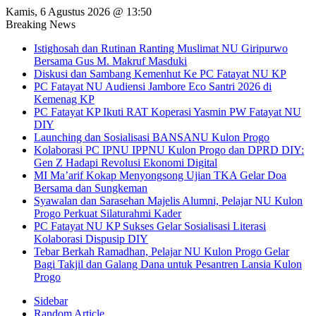
Kamis, 6 Agustus 2026 @ 13:50
Breaking News
Istighosah dan Rutinan Ranting Muslimat NU Giripurwo
Bersama Gus M. Makruf Masduki
Diskusi dan Sambang Kemenhut Ke PC Fatayat NU KP
PC Fatayat NU Audiensi Jambore Eco Santri 2026 di
Kemenag KP
PC Fatayat KP Ikuti RAT Koperasi Yasmin PW Fatayat NU
DIY
Launching dan Sosialisasi BANSANU Kulon Progo
Kolaborasi PC IPNU IPPNU Kulon Progo dan DPRD DIY:
Gen Z Hadapi Revolusi Ekonomi Digital
MI Ma’arif Kokap Menyongsong Ujian TKA Gelar Doa
Bersama dan Sungkeman
Syawalan dan Sarasehan Majelis Alumni, Pelajar NU Kulon
Progo Perkuat Silaturahmi Kader
PC Fatayat NU KP Sukses Gelar Sosialisasi Literasi
Kolaborasi Dispusip DIY
Tebar Berkah Ramadhan, Pelajar NU Kulon Progo Gelar
Bagi Takjil dan Galang Dana untuk Pesantren Lansia Kulon
Progo
Sidebar
Random Article