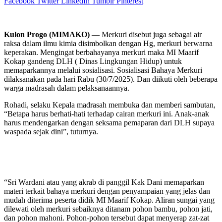
Facebook
Twitter
LinkedIn
Tumblr
Pinterest
Kulon Progo (MIMAKO)
— Merkuri disebut juga sebagai air
raksa dalam ilmu kimia disimbolkan dengan Hg, merkuri berwarna
keperakan. Mengingat berbahayanya merkuri maka MI Maarif
Kokap gandeng DLH ( Dinas Lingkungan Hidup) untuk
memaparkannya melalui sosialisasi. Sosialisasi Bahaya Merkuri
dilaksanakan pada hari Rabu (30/7/2025). Dan diikuti oleh beberapa
warga madrasah dalam pelaksanaannya.
Rohadi, selaku Kepala madrasah membuka dan memberi sambutan,
“Betapa harus berhati-hati terhadap cairan merkuri ini. Anak-anak
harus mendengarkan dengan seksama pemaparan dari DLH supaya
waspada sejak dini”, tuturnya.
“Sri Wardani atau yang akrab di panggil Kak Dani memaparkan
materi terkait bahaya merkuri dengan penyampaian yang jelas dan
mudah diterima peserta didik MI Maarif Kokap. Aliran sungai yang
dilewati oleh merkuri sebaiknya ditanam pohon bambu, pohon jati,
dan pohon mahoni. Pohon-pohon tersebut dapat menyerap zat-zat