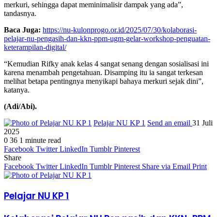
merkuri, sehingga dapat meminimalisir dampak yang ada”,
tandasnya.
Baca Juga:
https://nu-kulonprogo.or.id/2025/07/30/kolaborasi-
pelajar-nu-pengasih-dan-kkn-ppm-ugm-gelar-workshop-penguatan-
keterampilan-digital/
“Kemudian Rifky anak kelas 4 sangat senang dengan sosialisasi ini
karena menambah pengetahuan. Disamping itu ia sangat terkesan
melihat betapa pentingnya menyikapi bahaya merkuri sejak dini”,
katanya.
(Adi/Abi).
Pelajar NU KP 1
Send an email
31 Juli
2025
0
36
1 minute read
Facebook
Twitter
LinkedIn
Tumblr
Pinterest
Share
Facebook
Twitter
LinkedIn
Tumblr
Pinterest
Share via Email
Print
Pelajar NU KP 1