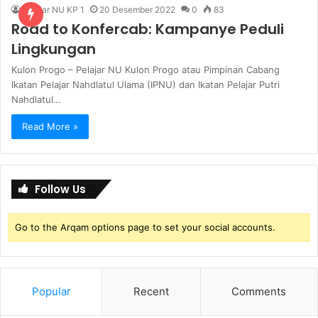
Pelajar NU KP 1
20 Desember 2022
0
83
Road to Konfercab: Kampanye Peduli
Lingkungan
Kulon Progo – Pelajar NU Kulon Progo atau Pimpinan Cabang
Ikatan Pelajar Nahdlatul Ulama (IPNU) dan Ikatan Pelajar Putri
Nahdlatul…
Read More »
Follow Us
Go to the Arqam options page to set your social accounts.
Popular
Recent
Comments