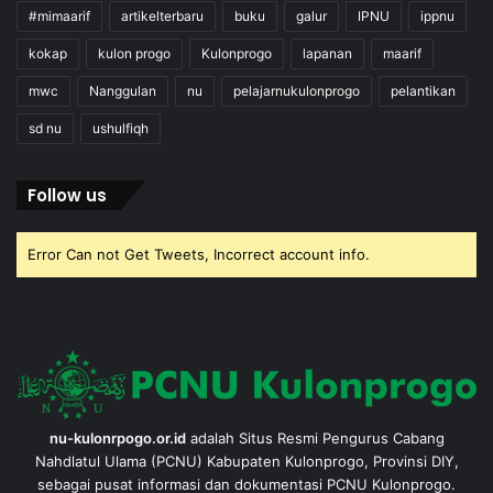
#mimaarif
artikelterbaru
buku
galur
IPNU
ippnu
kokap
kulon progo
Kulonprogo
lapanan
maarif
mwc
Nanggulan
nu
pelajarnukulonprogo
pelantikan
sd nu
ushulfiqh
Follow us
Error Can not Get Tweets, Incorrect account info.
nu-kulonrpogo.or.id
adalah Situs Resmi Pengurus Cabang
Nahdlatul Ulama (PCNU) Kabupaten Kulonprogo, Provinsi DIY,
sebagai pusat informasi dan dokumentasi PCNU Kulonprogo.